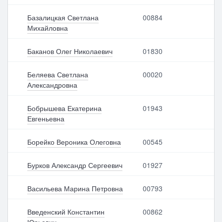
ре
ист
ест
ра
Базалицкая Светлана
00884
р
ци
Михайловна
он
ны
Баканов Олег Николаевич
01830
й<
br>
но
Беляева Светлана
00020
ме
Александровна
р
Бобрышева Екатерина
01943
Евгеньевна
Борейко Вероника Олеговна
00545
Бурков Александр Сергеевич
01927
Выбрать все
Отменить все
По умолчанию
Васильева Марина Петровна
00793
Введенский Константин
00862