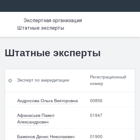
Экспертная организация
Штатные эксперты
Штатные эксперты
Эк
Да
Регистрационный
Эксперт по аккредитации
сп
та
номер
ерт
вн
по
ес
акк
ен
Андросова Ольга Викторовна
00856
ре
ия
дит
зап
Афанасьев Павел
01947
ац
ис
Александрович
ии
и<
br>
в
Баженов Денис Николаевич
01900
Рег