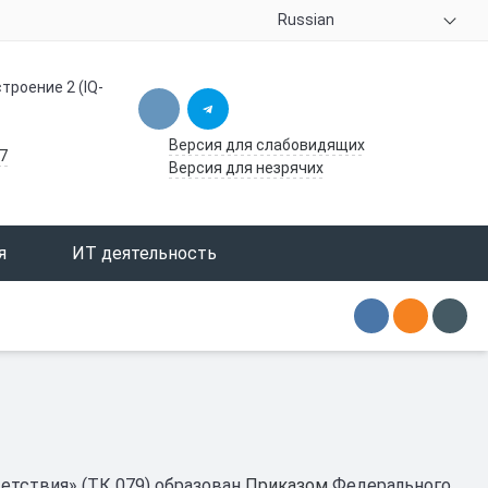
Russian
троение 2 (IQ-
Версия для слабовидящих
7
Версия для незрячих
я
ИТ деятельность
етствия» (ТК 079) образован
Приказом
Федерального