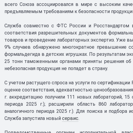
всего Союза ассоциировался в мире с высоким каче
предъявляемым требованиям к безопасности продукции
Служба совместно с ФТС России и Росстандартом в
соответствия разрешительных документов формальны
товаров и проведение лабораторных экспертиз. Уже вы
9% случаев обнаружено многократное превышение со
формальдегида в детских игрушках. По результатам э
25 тонн таможенными органами приняты решения об о
небезопасная продукция не попадет в страну.
С учетом растущего спроса на услуги по сертификации 
оценке соответствия, адекватностью ценообразования. Р
г. аккредитацию получили 111 новых лабораторий, 15 
периода 2025 г.); расширили область 860 лаборат
аналогичного периода 2025 г.). Для поиска и подбора
Служба запустила новый
сервис
.
Подведомственные органам исполнительной вла