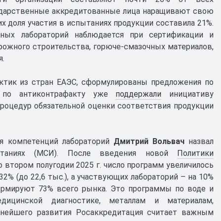
сударственные аккредитованные лица наращивают свою
их доля участия в испытаниях продукции составила 21%.
ных лабораторий наблюдается при сертификации и
рожного строительства, горюче-смазочных материалов,
я.
ктик из стран ЕАЭС, сформулированы предложения по
и по антиконтрафакту уже
поддержали
инициативу
роцедур обязательной оценки соответствия продукции
я компетенций лабораторий
Дмитрий Вольвач
назвал
ытаниях (МСИ). После введения новой
Политики
 втором полугодии 2025 г. число программ увеличилось
2% (до 22,6 тыс.), а участвующих лабораторий – на 10%
ормируют 73% всего рынка. Это программы по воде и
дицинской диагностике, металлам и материалам,
льнейшего развития Росаккредитация считает важным