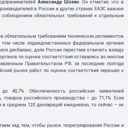
редпринимателей
Александр Шохин
. Он отметил, что в
роизводителей в России и других странах ЕАЭС важное
а соблюдением обязательных требований к отдельным
ов обязательным требованиям технических регламентов
в том числе подведомственных федеральным органам
лся дисбаланс, доля России перестала отвечать вкладу
органов по оценке соответствия оставались во многом
тавленным Правительством РФ, за последние полгода
йский рынок работ по оценке соответствия перешел к
о 40,7%. Обеспеченность российских заявителей
 товаров российского производства – до 71,1%. Если
 в среднем 120 деклараций ежедневно, то сейчас – не
таем над тем, чтобы рынок техрегулирования России и