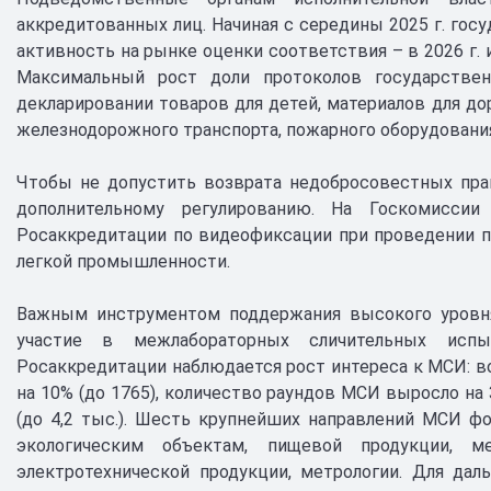
аккредитованных лиц. Начиная с середины 2025 г. го
активность на рынке оценки соответствия – в 2026 г. 
Максимальный рост доли протоколов государствен
декларировании товаров для детей, материалов для до
железнодорожного транспорта, пожарного оборудовани
Чтобы не допустить возврата недобросовестных пра
дополнительному регулированию. На Госкомисси
Росаккредитации по видеофиксации при проведении п
легкой промышленности.
Важным инструментом поддержания высокого уровн
участие в межлабораторных сличительных исп
Росаккредитации наблюдается рост интереса к МСИ: во
на 10% (до 1765), количество раундов МСИ выросло на 3
(до 4,2 тыс.). Шесть крупнейших направлений МСИ ф
экологическим объектам, пищевой продукции, ме
электротехнической продукции, метрологии. Для да