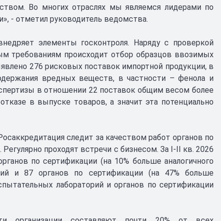
ством. Во многих отраслях мы являемся лидерами по
», - отметил руководитель ведомства.
недряет элементы госконтроля. Наряду с проверкой
м требованиям происходит отбор образцов ввозимых
явлено 276 рисковых поставок импортной продукции, в
держания вредных веществ, в частности – фенола и
кспертизы в отношении 22 поставок общим весом более
тказе в выпуске товаров, а значит эта потенциально
Росаккредитация следит за качеством работ органов по
егулярно проходят встречи с бизнесом. За I-II кв. 2026
органов по сертификации (на 10% больше аналогичного
орий и 87 органов по сертификации (на 47% больше
 испытательных лабораторий и органов по сертификации
сти организации составляют почти 20% от всех