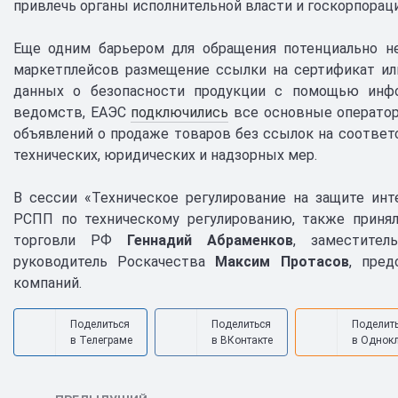
привлечь органы исполнительной власти и госкорпорац
Еще одним барьером для обращения потенциально не
маркетплейсов размещение ссылки на сертификат или
данных о безопасности продукции с помощью инфо
ведомств, ЕАЭС
подключились
все основные оператор
объявлений о продаже товаров без ссылок на соответ
технических, юридических и надзорных мер.
В сессии «Техническое регулирование на защите ин
РСПП по техническому регулированию, также приня
торговли РФ
Геннадий Абраменков
, заместител
руководитель Роскачества
Максим Протасов
, пре
компаний.
Поделиться
Поделиться
Поделит
в Телеграме
в ВКонтакте
в Однок