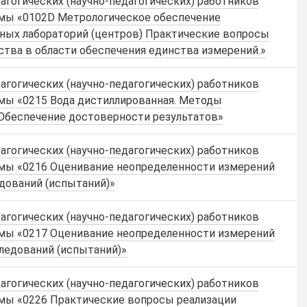
гогических (научно-педагогических) работников
мы «0102D Метрологическое обеспечение
ных лабораторий (центров) Практические вопросы
ства в области обеспечения единства измерений.»
гогических (научно-педагогических) работников
мы «0215 Вода дистиллированная. Методы
 Обеспечение достоверности результатов»
гогических (научно-педагогических) работников
мы «0216 Оценивание неопределенности измерений
дований (испытаний)»
гогических (научно-педагогических) работников
мы «0217 Оценивание неопределенности измерений
ледований (испытаний)»
гогических (научно-педагогических) работников
мы «0226 Практические вопросы реализации