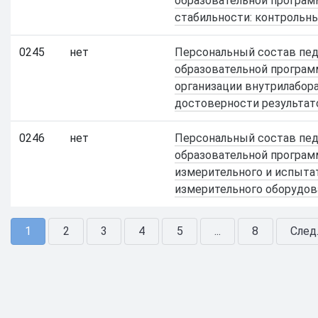
образовательной програм
стабильности: контрольн
0245
нет
Персональный состав педа
образовательной програм
организации внутрилабор
достоверности результат
0246
нет
Персональный состав педа
образовательной програм
измерительного и испыта
измерительного оборудов
1
2
3
4
5
...
8
След