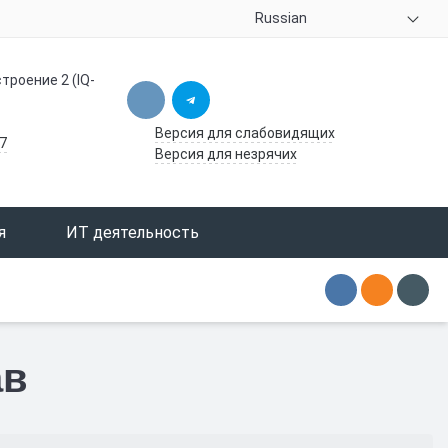
Russian
троение 2 (IQ-
Версия для слабовидящих
7
Версия для незрячих
я
ИТ деятельность
ав