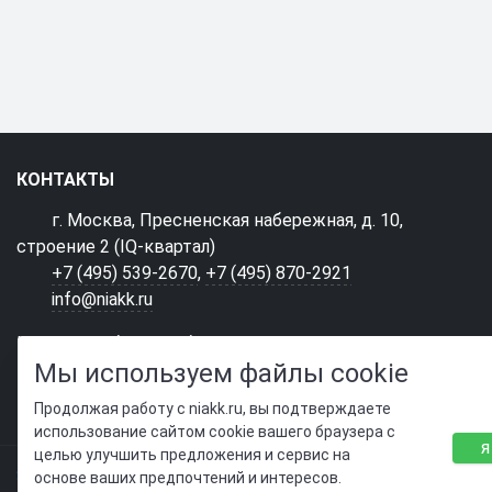
КОНТАКТЫ
г. Москва, Пресненская набережная, д. 10,
строение 2 (IQ-квартал)
+7 (495) 539-2670
,
+7 (495) 870-2921
info@niakk.ru
Нашли ошибку? Сообщите нам!
Мы используем файлы cookie
Выделите и нажмите Ctr+Enter
Продолжая работу с niakk.ru, вы подтверждаете
использование сайтом cookie вашего браузера с
Я
целью улучшить предложения и сервис на
SIMAI-SF4: Сайт учебного центра
основе ваших предпочтений и интересов.